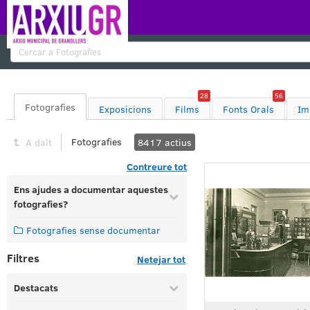
Cercar
28
56
Fotografies
Exposicions
Films
Fonts Orals
Im
Fotografies
A dalt
8417
actius
Contreure tot
Ens ajudes a documentar aquestes
fotografies?
Fotografies sense documentar
Filtres
Netejar tot
Destacats