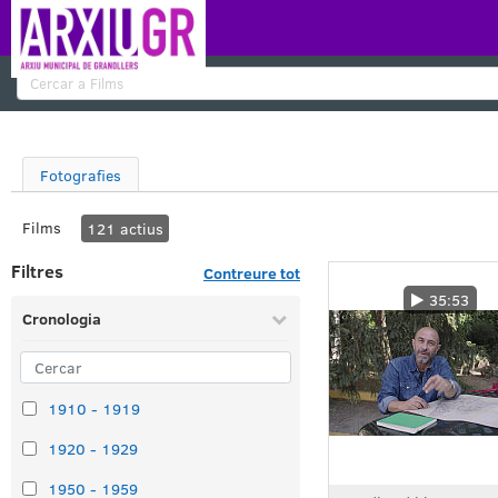
Cercar
Fotografies
Films
121
actius
Filtres
Contreure tot
35:53
Cronologia
1910 - 1919
1920 - 1929
1950 - 1959