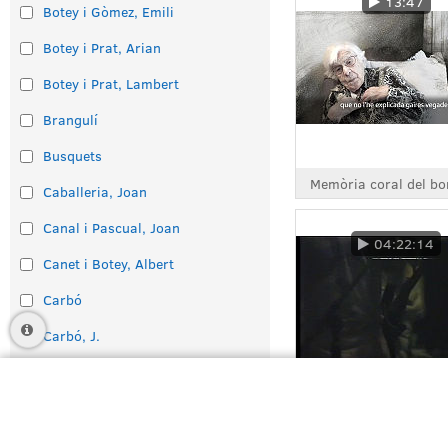
13:47
Botey i Gòmez, Emili
Botey i Prat, Arian
Botey i Prat, Lambert
Brangulí
Busquets
Caballeria, Joan
Canal i Pascual, Joan
04:22:14
Canet i Botey, Albert
Carbó
Carbó, J.
Carrasco
Anar a dalt
Carrera
Festa Major 1983
Carreras i Quilis, Josep M.