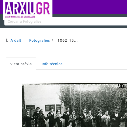
Cercar
A dalt
Fotografies
1062_151360.tif
Vista prèvia
Info tècnica