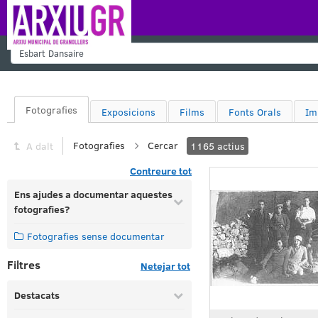
Cercar
Fotografies
Exposicions
Films
Fonts Orals
Im
Fotografies
Cercar
A dalt
1165
actius
Contreure tot
Ens ajudes a documentar aquestes
fotografies?
Fotografies sense documentar
Filtres
Netejar tot
Destacats