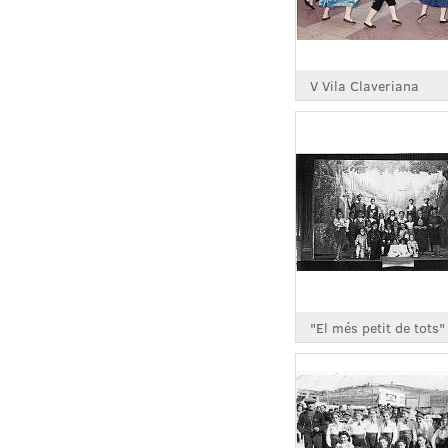
V Vila Claveriana
"El més petit de tots"